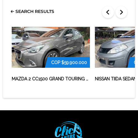
SEARCH RESULTS
COP
$59.900.000
C
MAZDA 2 CC1500 GRAND TOURING 2018
NISSAN TIIDA SEDAN 