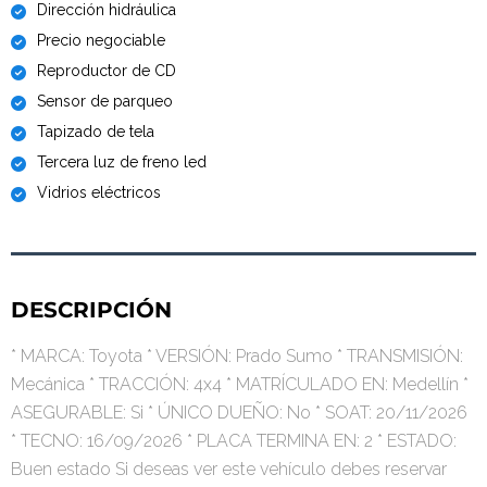
Dirección hidráulica
Precio negociable
Reproductor de CD
Sensor de parqueo
Tapizado de tela
Tercera luz de freno led
Vidrios eléctricos
DESCRIPCIÓN
* MARCA: Toyota * VERSIÓN: Prado Sumo * TRANSMISIÓN:
Mecánica * TRACCIÓN: 4x4 * MATRÍCULADO EN: Medellín *
ASEGURABLE: Si * ÚNICO DUEÑO: No * SOAT: 20/11/2026
* TECNO: 16/09/2026 * PLACA TERMINA EN: 2 * ESTADO:
Buen estado Si deseas ver este vehículo debes reservar