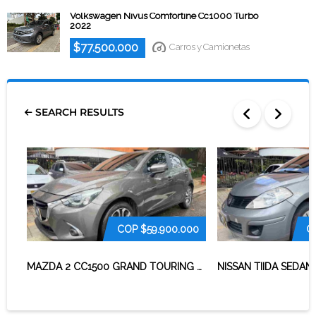
Volkswagen Nivus Comfortine Cc1000 Turbo
2022
$77.500.000
Carros y Camionetas
SEARCH RESULTS
COP
$59.900.000
C
MAZDA 2 CC1500 GRAND TOURING 2018
NISSAN TIIDA SEDAN 