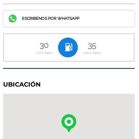
ESCRIBENOS POR WHATSAPP
30
35
CITY MPG
HWY MPG
UBICACIÓN