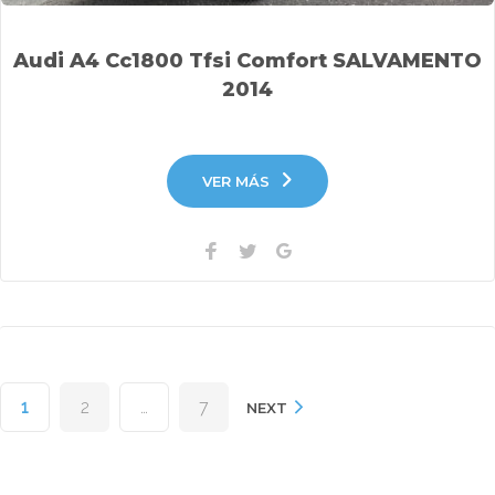
Audi A4 Cc1800 Tfsi Comfort SALVAMENTO
2014
VER MÁS
Facebook
Twitter
Google+
Paginación
1
2
…
7
de
NEXT
entradas