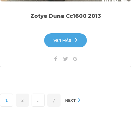
Zotye Duna Cc1600 2013
VER MÁS
Facebook
Twitter
Google+
Paginación
1
2
…
7
de
NEXT
entradas