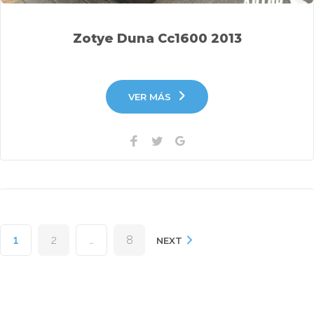
Zotye Duna Cc1600 2013
VER MÁS
Facebook
Twitter
Google+
Paginación
1
2
…
8
de
NEXT
entradas